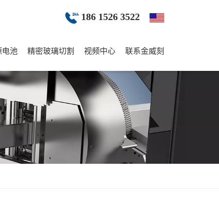
186 1526 3522
源电池
精密玻璃切割
视频中心
联系金威刻