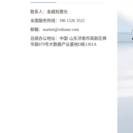
联系人：金威刻激光
全国服务热线：186 1526 3522
邮箱：market@wklaser.com
总部办公地址：中国·山东济南市高新区舜
华路879号大数据产业基地D栋1301A