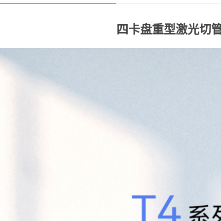
四卡盘重型激光切管