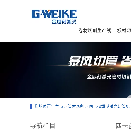
卷材切割生产线
板材切
您的位置：
主页
>
管材切割
>
四卡盘重型激光切管机
导航栏目
四卡