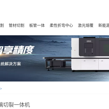
割
管材切割
板管一体
柔性折弯中心
激光熔覆
新能
>
璃切裂一体机