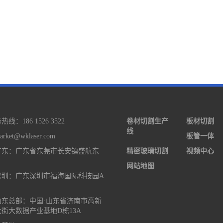
线：186 1526 3522
卷材切割生产
板材切割
线
ket@wklaser.com
板管一体
广东：广东省东莞市长安镇盛航东
精密玻璃切割
视频中心
网站地图
深圳：广东深圳市福海国际科技园A
山东总部：中国·山东省济南市高新
街大数据产业基地D栋13A