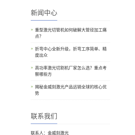
新闻中心
重型激光切管机如何破解大管径加工痛
点？
折弯中心全新升级，折弯工序简单、精
度出众
高功率激光切割机厂家怎么选？重点考
察哪些方
揭秘金威刻激光产品远销全球的核心优
势
联系我们
联系人：金威刻激光