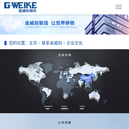
导
航
菜
单
您的位置：
主页
>
联系金威刻
>
企业文化