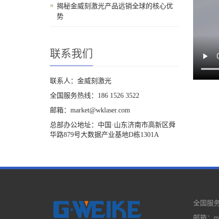
揭秘金威刻激光产品远销全球的核心优
势
联系我们
联系人：金威刻激光
全国服务热线：186 1526 3522
邮箱：market@wklaser.com
总部办公地址：中国·山东济南市高新区舜
华路879号大数据产业基地D栋1301A
全国服务热
邮箱：mar