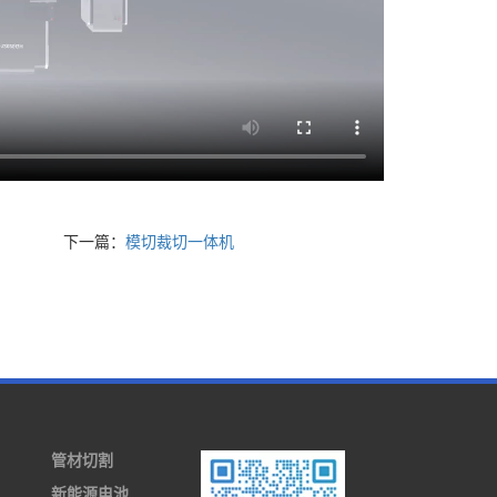
下一篇：
模切裁切一体机
管材切割
新能源电池