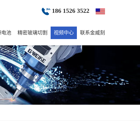
186 1526 3522
源电池
精密玻璃切割
视频中心
联系金威刻