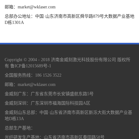
邮箱：market@wklaser.com
总部办公地址：中国·山东济南市高新区舜华路879号大数据产业基地
D栋1301A
Copyright © 2004 - 2018 济南金威刻激光科技股份有限公司 版权所
有
鲁ICP备12015689号-1
全国服务热线：186 1526 3522
邮箱：market@wklaser.com
金威刻广东：广东省东莞市长安镇盛航东路5号
金威刻深圳：广东深圳市福海国际科技园A区
金威刻山东总部：中国·山东省济南市高新区新泺大街大数据产业基
地D栋13A
总部生产基地：
光纤研发生产基地：山东省济南市高新区春田路58号