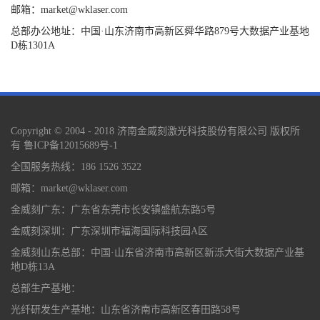
邮箱：market@wklaser.com
总部办公地址：中国·山东济南市高新区舜华路879号大数据产业基地
D栋1301A
Copyright © 2004 - 2018 济南金威刻激光科技股份有限公司 版权所
有
鲁ICP备12015689号-1
全国服务热线：186 1526 3522
邮箱：market@wklaser.com
金威刻广东：广东省东莞市长安镇盛航东路5号
金威刻深圳：广东深圳市福海国际科技园A区
金威刻山东总部：中国·山东省济南市高新区新泺大街大数据产业基
地D栋13A
总部生产基地：
光纤研发生产基地：山东省济南市高新区春田路58号