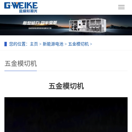
导
航
菜
单
您的位置：
主页
>
新能源电池
>
五金模切机
>
五金模切机
五金模切机